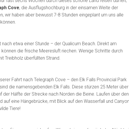
t für fast sechs Wochen durch dieses schöne Land reisen dürfen,
aph Cove
, die Ausflugshochburg in der einsamen Weite der
den, wir haben aber bewusst 7-8 Stunden eingeplant um uns alle
u können.
ft nach etwa einer Stunde – der Qualicum Beach. Direkt am
können die frische Meeresluft riechen. Wenige Schritte durch
t Treibholz überfüllten Strand.
unserer Fahrt nach Telegraph Cove – den Elk Falls Provincial Park
s sind die namensgebenden Elk Falls. Diese stürzen 25 Meter über
uf der Hälfte der Strecke nach Norden die Beine. Laufen über den
uf eine Hängebrücke, mit Blick auf den Wasserfall und Canyon
ilde Tiere!