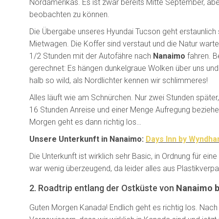
Nordamerikas. Es ist zwar bereits Mitte September, ab
beobachten zu können.
Die Übergabe unseres Hyundai Tucson geht erstaunlich s
Mietwagen. Die Koffer sind verstaut und die Natur warte
1/2 Stunden mit der Autofähre nach
Nanaimo
fahren. B
gerechnet: Es hängen dunkelgraue Wolken über uns und e
halb so wild, als Nordlichter kennen wir schlimmeres!
Alles läuft wie am Schnürchen. Nur zwei Stunden später
16 Stunden Anreise und einer Menge Aufregung beziehen w
Morgen geht es dann richtig los…
Unsere Unterkunft in Nanaimo:
Days Inn by Wyndh
Die Unterkunft ist wirklich sehr Basic, in Ordnung für 
war wenig überzeugend, da leider alles aus Plastikver
2. Roadtrip entlang der Ostküste von
Nanaimo b
Guten Morgen Kanada! Endlich geht es richtig los. Nac