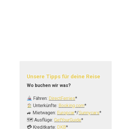
Unsere Tipps für deine Reise
Wo buchen wir was?
Fähren:
DirectFerries
*
Unterkünfte:
Booking.com
*
🚙 Mietwagen:
Europcar
*/
Sunnycars
*
🗺️ Ausflüge:
GetYourGuide
*
💳
Kreditkarte:
DKB
*