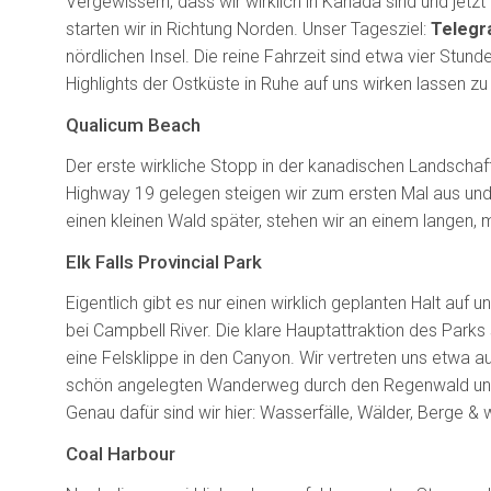
Vergewissern, dass wir wirklich in Kanada sind und jetz
starten wir in Richtung Norden. Unser Tagesziel:
Telegr
nördlichen Insel. Die reine Fahrzeit sind etwa vier Stun
Highlights der Ostküste in Ruhe auf uns wirken lassen z
Qualicum Beach
Der erste wirkliche Stopp in der kanadischen Landscha
Highway 19 gelegen steigen wir zum ersten Mal aus und 
einen kleinen Wald später, stehen wir an einem langen, mi
Elk Falls Provincial Park
Eigentlich gibt es nur einen wirklich geplanten Halt auf 
bei Campbell River. Die klare Hauptattraktion des Park
eine Felsklippe in den Canyon. Wir vertreten uns etwa a
schön angelegten Wanderweg durch den Regenwald und a
Genau dafür sind wir hier: Wasserfälle, Wälder, Berge & w
Coal Harbour