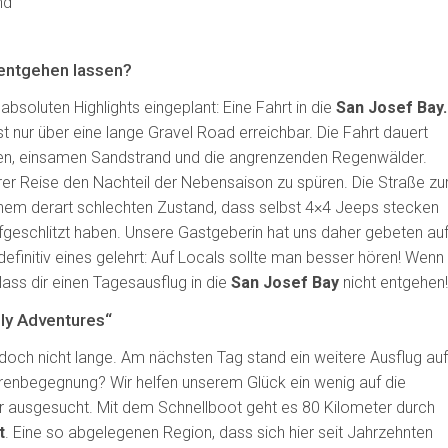
 entgehen lassen?
absoluten Highlights eingeplant: Eine Fahrt in die
San Josef Bay.
t nur über eine lange Gravel Road erreichbar. Die Fahrt dauert
ften, einsamen Sandstrand und die angrenzenden Regenwälder.
er Reise den Nachteil der Nebensaison zu spüren. Die Straße zu
einem derart schlechten Zustand, dass selbst 4×4 Jeeps stecken
ufgeschlitzt haben. Unsere Gastgeberin hat uns daher gebeten au
efinitiv eines gelehrt: Auf Locals sollte man besser hören! Wenn
lass dir einen Tagesausflug in die
San Josef Bay
nicht entgehen!
zzly Adventures“
edoch nicht lange. Am nächsten Tag stand ein weitere Ausflug auf
nbegegnung? Wir helfen unserem Glück ein wenig auf die
 ausgesucht. Mit dem Schnellboot geht es 80 Kilometer durch
t
. Eine so abgelegenen Region, dass sich hier seit Jahrzehnten