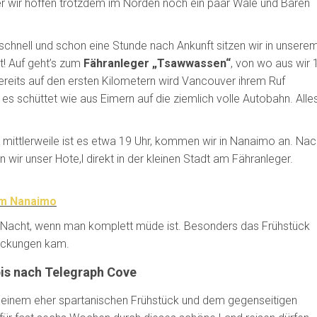
er wir hoffen trotzdem im Norden noch ein paar Wale und Bären
chnell und schon eine Stunde nach Ankunft sitzen wir in unsere
t! Auf geht’s zum
Fähranleger „Tsawwassen“
, von wo aus wir 
ereits auf den ersten Kilometern wird Vancouver ihrem Ruf
s schüttet wie aus Eimern auf die ziemlich volle Autobahn. Alle
, mittlerweile ist es etwa 19 Uhr, kommen wir in Nanaimo an. Nac
ir unser Hote,l direkt in der kleinen Stadt am Fähranleger.
am Nanaimo
eine Nacht, wenn man komplett müde ist. Besonders das Frühstück
packungen kam.
is nach Telegraph Cove
h einem eher spartanischen Frühstück und dem gegenseitigen