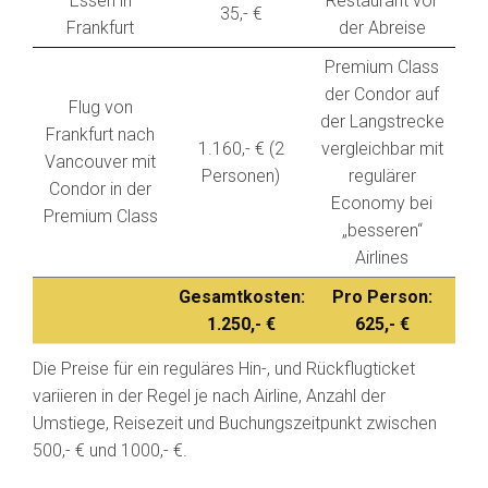
Essen in
Restaurant vor
35,- €
Frankfurt
der Abreise
Premium Class
der Condor auf
Flug von
der Langstrecke
Frankfurt nach
1.160,- € (2
vergleichbar mit
Vancouver mit
Personen)
regulärer
Condor in der
Economy bei
Premium Class
„besseren“
Airlines
Gesamtkosten:
Pro Person:
1.250,- €
625,- €
Die Preise für ein reguläres Hin-, und Rückflugticket
variieren in der Regel je nach Airline, Anzahl der
Umstiege, Reisezeit und Buchungszeitpunkt zwischen
500,- € und 1000,- €.