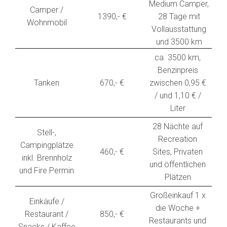
Medium Camper,
Camper /
1390,- €
28 Tage mit
Wohnmobil
Vollausstattung
und 3500 km
ca. 3500 km,
Benzinpreis
Tanken
670,- €
zwischen 0,95 €
/ und 1,10 € /
Liter
28 Nächte auf
Stell-,
Recreation
Campingplätze
460,- €
Sites, Privaten
inkl. Brennholz
und öffentlichen
und Fire Permin
Plätzen
Großeinkauf 1 x
Einkäufe /
die Woche +
Restaurant /
850,- €
Restaurants und
Snacks / Kaffee