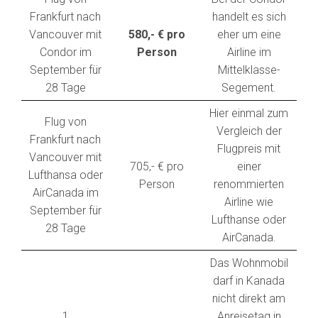
Frankfurt nach
handelt es sich
Vancouver mit
580,- € pro
eher um eine
Condor im
Person
Airline im
September für
Mittelklasse-
28 Tage
Segement.
Hier einmal zum
Flug von
Vergleich der
Frankfurt nach
Flugpreis mit
Vancouver mit
705,- € pro
einer
Lufthansa oder
Person
renommierten
AirCanada im
Airline wie
September für
Lufthanse oder
28 Tage
AirCanada.
Das Wohnmobil
darf in Kanada
nicht direkt am
1
Anreisetag in