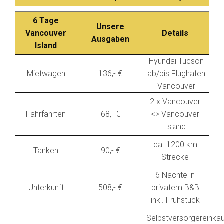
6 Tage
Unsere
Vancouver
Details
Ausgaben
Island
Hyundai Tucson
Mietwagen
136,- €
ab/bis Flughafen
Vancouver
2 x Vancouver
Fährfahrten
68,- €
<> Vancouver
Island
ca. 1200 km
Tanken
90,- €
Strecke
6 Nächte in
Unterkunft
508,- €
privatem B&B
inkl. Frühstück
Selbstversorgereinkä