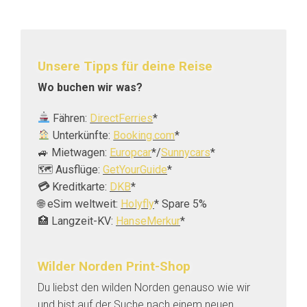
Unsere Tipps für deine Reise
Wo buchen wir was?
Fähren:
DirectFerries
*
Unterkünfte:
Booking.com
*
🚙 Mietwagen:
Europcar
*/
Sunnycars
*
🗺️ Ausflüge:
GetYourGuide
*
💳
Kreditkarte:
DKB
*
🌐 eSim weltweit:
Holyfly
* Spare 5%
🏥 Langzeit-KV:
HanseMerkur
*
Wilder Norden Print-Shop
Du liebst den wilden Norden genauso wie wir
und bist auf der Suche nach einem neuen