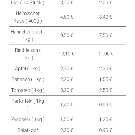
Eier ( 10 Stück )
3,10 €
2,00 €
Heimischer
4,80 €
3,40 €
Käse ( 400g )
Hähnchenbrust (
9,50 €
7,50 €
1kg )
Rindfleisch (
19,10 €
11,00 €
1kg )
Äpfel ( 1kg )
2,70 €
2,20 €
Bananen ( 1kg )
2,20 €
1,55 €
Tomaten ( 1kg )
3,20 €
2,50 €
Kartoffeln ( 1kg
1,40 €
0,99 €
)
Zwiebeln ( 1kg )
1,50 €
1,20 €
Salatkopf
2,20 €
0,90 €