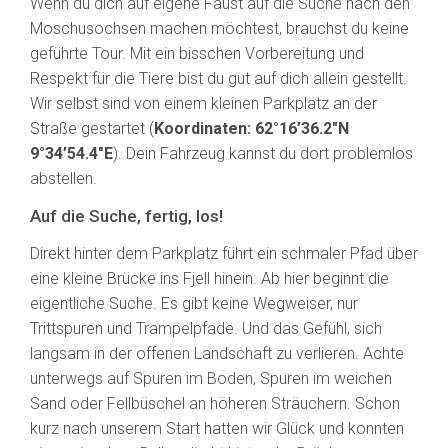
Wenn du dich auf eigene Faust auf die Suche nach den
Moschusochsen machen möchtest, brauchst du keine
geführte Tour. Mit ein bisschen Vorbereitung und
Respekt für die Tiere bist du gut auf dich allein gestellt.
Wir selbst sind von einem kleinen Parkplatz an der
Straße gestartet (
Koordinaten:
62°16’36.2″N
9°34’54.4″E
). Dein Fahrzeug kannst du dort problemlos
abstellen.
Auf die Suche, fertig, los!
Direkt hinter dem Parkplatz führt ein schmaler Pfad über
eine kleine Brücke ins Fjell hinein. Ab hier beginnt die
eigentliche Suche. Es gibt keine Wegweiser, nur
Trittspuren und Trampelpfade. Und das Gefühl, sich
langsam in der offenen Landschaft zu verlieren. Achte
unterwegs auf Spuren im Boden, Spuren im weichen
Sand oder Fellbüschel an höheren Sträuchern. Schon
kurz nach unserem Start hatten wir Glück und konnten