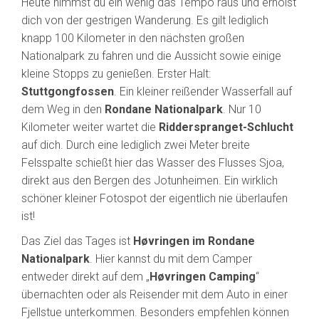
Heute nimmst du ein wenig das Tempo raus und erholst
dich von der gestrigen Wanderung. Es gilt lediglich
knapp 100 Kilometer in den nächsten großen
Nationalpark zu fahren und die Aussicht sowie einige
kleine Stopps zu genießen. Erster Halt:
Stuttgongfossen
. Ein kleiner reißender Wasserfall auf
dem Weg in den
Rondane Nationalpark
. Nur 10
Kilometer weiter wartet die
Ridderspranget-Schlucht
auf dich. Durch eine lediglich zwei Meter breite
Felsspalte schießt hier das Wasser des Flusses Sjoa,
direkt aus den Bergen des Jotunheimen. Ein wirklich
schöner kleiner Fotospot der eigentlich nie überlaufen
ist!
Das Ziel das Tages ist
Høvringen im Rondane
Nationalpark
. Hier kannst du mit dem Camper
entweder direkt auf dem „
Høvringen Camping
“
übernachten oder als Reisender mit dem Auto in einer
Fjellstue unterkommen. Besonders empfehlen können