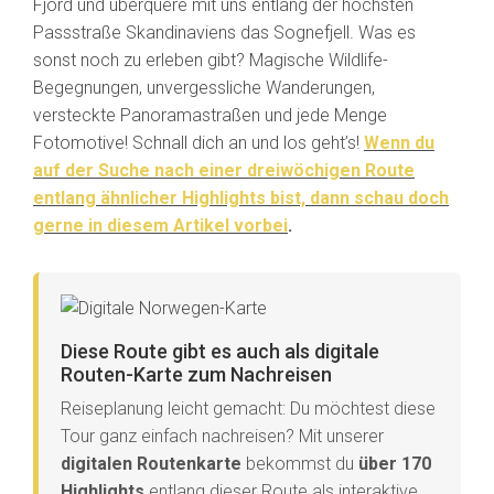
Fjord und überquere mit uns entlang der höchsten
Passstraße Skandinaviens das Sognefjell. Was es
sonst noch zu erleben gibt? Magische Wildlife-
Begegnungen, unvergessliche Wanderungen,
versteckte Panoramastraßen und jede Menge
Fotomotive! Schnall dich an und los geht’s!
Wenn du
auf der Suche nach einer dreiwöchigen Route
entlang ähnlicher Highlights bist, dann schau doch
gerne in diesem Artikel vorbei
.
Diese Route gibt es auch als digitale
Routen-Karte zum Nachreisen
Reiseplanung leicht gemacht: Du möchtest diese
Tour ganz einfach nachreisen? Mit unserer
digitalen Routenkarte
bekommst du
über 170
Highlights
entlang dieser Route als interaktive