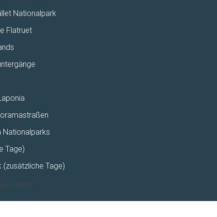
llet Nationalpark
e Flatruet
ands
untergänge
 Laponia
anoramastraßen
 Nationalparks
he Tage)
 (zusätzliche Tage)