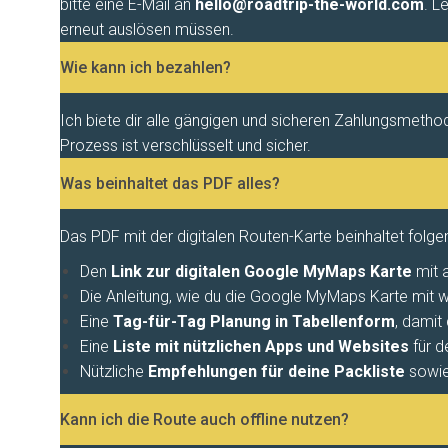
bitte eine E-Mail an
hello@roadtrip-the-world.com
. L
erneut auslösen müssen.
Wie kann ich bezahlen?
Ich biete dir alle gängigen und sicheren Zahlungsmeth
Prozess ist verschlüsselt und sicher.
Was beinhaltet das PDF alles?
Das PDF mit der digitalen Routen-Karte beinhaltet folge
Den
Link zur digitalen Google MyMaps Karte
mit 
Die Anleitung, wie du die Google MyMaps Karte mit w
Eine
Tag-für-Tag Planung in Tabellenform
, damit
Eine
Liste mit nützlichen Apps und Websites
für d
Nützliche
Empfehlungen für deine Packliste
sowie
Kann ich die Route auch offline nutzen?