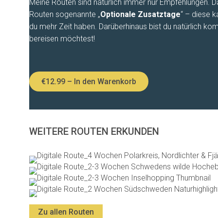
Meine Routen sind natürlich immer nur Empfehlungen. Das
Routen sogenannte „
Optionale Zusatztage
“ – diese 
du mehr Zeit haben. Darüberhinaus bist du natürlich ko
bereisen möchtest!
€12.99 – In den Warenkorb
WEITERE ROUTEN ERKUNDEN
Zu allen Routen