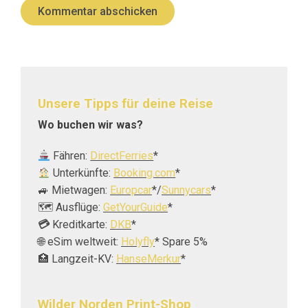
Kommentar abschicken
Unsere Tipps für deine Reise
Wo buchen wir was?
Fähren:
DirectFerries
*
Unterkünfte:
Booking.com
*
🚙 Mietwagen:
Europcar
*/
Sunnycars
*
🗺️ Ausflüge:
GetYourGuide
*
💳
Kreditkarte:
DKB
*
🌐 eSim weltweit:
Holyfly
* Spare 5%
🏥 Langzeit-KV:
HanseMerkur
*
Wilder Norden Print-Shop